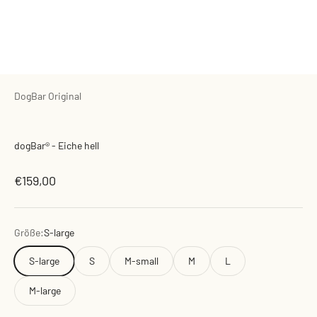
DogBar Original
dogBar® - Eiche hell
Angebot
€159,00
Größe:
S-large
S-large
S
M-small
M
L
M-large