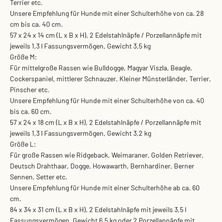
Terrier etc.
Unsere Empfehlung für Hunde mit einer Schulterhöhe von ca. 28
cm bis ca. 40 cm.
57 x 24 x 14 cm (L x B x H), 2 Edelstahlnäpfe / Porzellannäpfe mit
jeweils 1,3 l Fassungsvermögen, Gewicht 3,5 kg
Größe M:
Für mittelgroße Rassen wie Bulldogge, Magyar Viszla, Beagle,
Cockerspaniel, mittlerer Schnauzer, Kleiner Münsterländer, Terrier,
Pinscher etc.
Unsere Empfehlung für Hunde mit einer Schulterhöhe von ca. 40
bis ca. 60 cm.
57 x 24 x 18 cm (L x B x H), 2 Edelstahlnäpfe / Porzellannäpfe mit
jeweils 1,3 l Fassungsvermögen, Gewicht 3,2 kg
Größe L:
Für große Rassen wie Ridgeback, Weimaraner, Golden Retriever,
Deutsch Drahthaar, Dogge, Howawarth, Bernhardiner, Berner
Sennen, Setter etc.
Unsere Empfehlung für Hunde mit einer Schulterhöhe ab ca. 60
cm.
84 x 34 x 31 cm (L x B x H), 2 Edelstahlnäpfe mit jeweils 3,5 l
Fassungsvermögen, Gewicht 6,5 kg oder 2 Porzellannäpfe mit