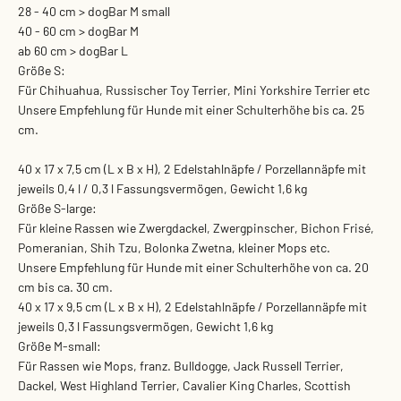
28 - 40 cm > dogBar M small
40 - 60 cm > dogBar M
ab 60 cm > dogBar L
Größe S:
Für Chihuahua, Russischer Toy Terrier, Mini Yorkshire Terrier etc
Unsere Empfehlung für Hunde mit einer Schulterhöhe bis ca. 25
cm.
40 x 17 x 7,5 cm (L x B x H), 2 Edelstahlnäpfe / Porzellannäpfe mit
jeweils 0,4 l / 0,3 l Fassungsvermögen, Gewicht 1,6 kg
Größe S-large:
Für kleine Rassen wie Zwergdackel, Zwergpinscher, Bichon Frisé,
Pomeranian, Shih Tzu, Bolonka Zwetna, kleiner Mops etc.
Unsere Empfehlung für Hunde mit einer Schulterhöhe von ca. 20
cm bis ca. 30 cm.
40 x 17 x 9,5 cm (L x B x H), 2 Edelstahlnäpfe / Porzellannäpfe mit
jeweils 0,3 l Fassungsvermögen, Gewicht 1,6 kg
Größe M-small:
Für Rassen wie Mops, franz. Bulldogge, Jack Russell Terrier,
Dackel, West Highland Terrier, Cavalier King Charles, Scottish