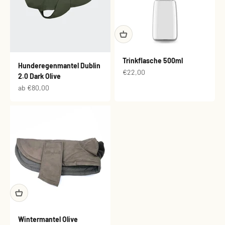
Trinkflasche 500ml
Hunderegenmantel Dublin
Angebot
€22,00
2.0 Dark Olive
Angebot
ab €80,00
Wintermantel Olive