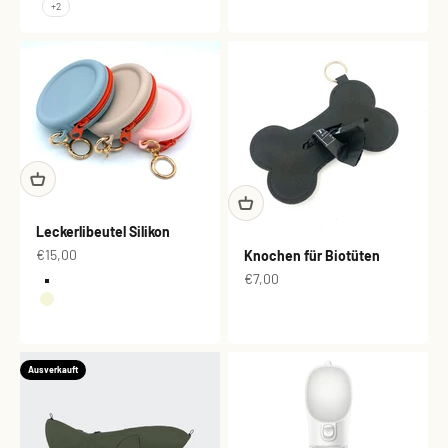
+2
Leckerlibeutel Silikon
Angebot
€15,00
Knochen für Biotüten
Angebot
€7,00
Farbe
Blau
Beige
Rosa
Ausverkauft