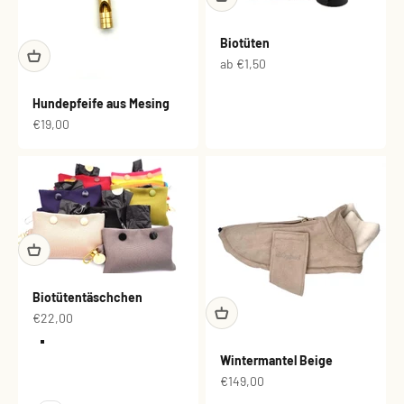
Biotüten
Angebot
ab €1,50
Hundepfeife aus Mesing
Angebot
€19,00
Biotütentäschchen
Angebot
€22,00
Farbe
Taupe
Wintermantel Beige
Grau
Angebot
€149,00
Weinrot
Dunkelblau