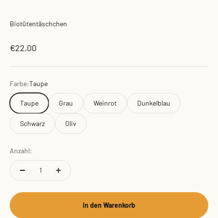
Biotütentäschchen
Angebot
€22,00
Farbe:
Taupe
Taupe
Grau
Weinrot
Dunkelblau
Schwarz
Oliv
Anzahl:
In den Warenkorb