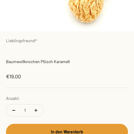
Lieblingsfreund®
Baumwollknochen Plüsch Karamell
Angebot
€19,00
Anzahl:
In den Warenkorb